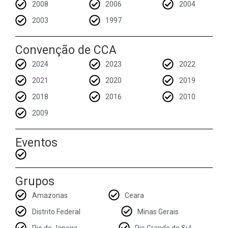
2008
2006
2004
2003
1997
CONTATO
Convenção de CCA
CONTRIBUIÇÕES
2024
2023
2022
HISTÓRIA DE CCA/BR
2021
2020
2019
2018
2016
2010
2009
Eventos
Grupos
Amazonas
Ceara
Distrito Federal
Minas Gerais