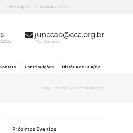
o
Contribuições
História de CCA/BR
s
junccab@cca.org.br
róxima
Fale Conosco
Contato
Contribuições
História de CCA/BR
Home
História – Banco de Imagens
Próximos Eventos