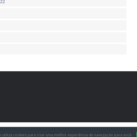
022
Desenvolvido por Ag
e utiliza cookies para criar uma melhor experiência de navegação para você.