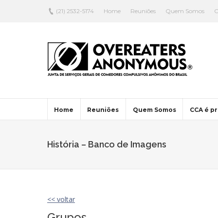
(21) 2532-5174
Home
Reuniões
Quem Somos
C
Home
Reuniões
Quem Somos
CCA é pr
História – Banco de Imagens
<< voltar
Grupos