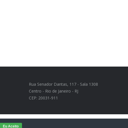
Rua Senador Dantas, 117 - Sala 1308
Centro - Rio de Janeiro - RJ
CEP: 20031-911
ência Toque Web - Criação de Sistemas, Sites e Lojas Virtuais
Eu Aceito