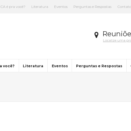
CA é pra você?
Literatura
Eventos
Perguntas e Respostas
Contat
Reuniõe
Localize uma p
a você?
Literatura
Eventos
Perguntas e Respostas
You are here: