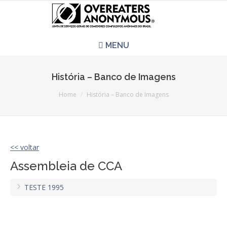
MENU
HOME
História – Banco de Imagens
You are here:
REUNIÕES
Home
História – Banco de Imagens
QUEM SOMOS
<< voltar
CCA É PRA VOCÊ?
Assembleia de CCA
LITERATURA
TESTE 1995
EVENTOS
PERGUNTAS E RESPOSTAS