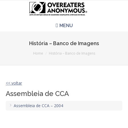
MENU
HOME
História – Banco de Imagens
You are here:
REUNIÕES
Home
História – Banco de Imagens
QUEM SOMOS
<< voltar
CCA É PRA VOCÊ?
Assembleia de CCA
LITERATURA
Assembleia de CCA – 2004
EVENTOS
PERGUNTAS E RESPOSTAS