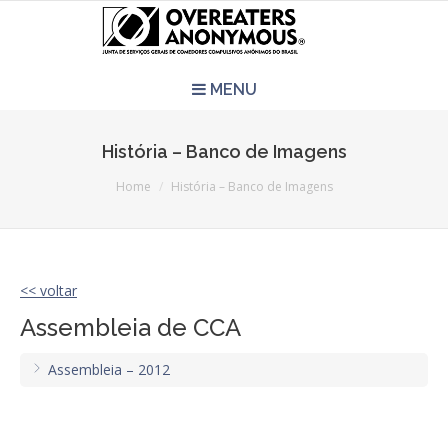
MENU
HOME
História – Banco de Imagens
You are here:
REUNIÕES
Home
História – Banco de Imagens
QUEM SOMOS
<< voltar
CCA É PRA VOCÊ?
Assembleia de CCA
LITERATURA
Assembleia – 2012
EVENTOS
PERGUNTAS E RESPOSTAS