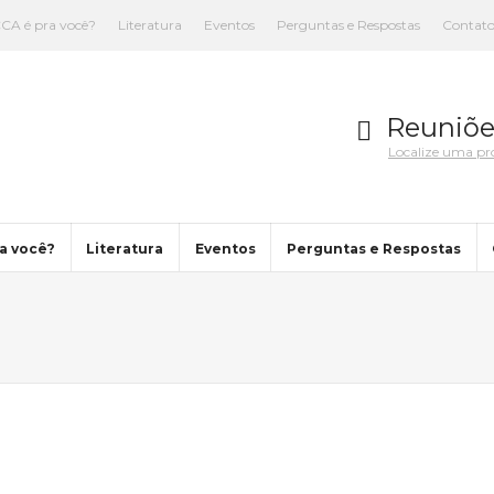
CA é pra você?
Literatura
Eventos
Perguntas e Respostas
Contat
Reuniõe
Localize uma p
a você?
Literatura
Eventos
Perguntas e Respostas
You are here: