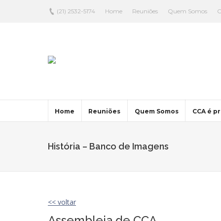
(21) 2532-5174
Home
Reuniões
Quem Somos
C
Home
Reuniões
Quem Somos
CCA é pr
História – Banco de Imagens
<< voltar
Assembleia de CCA