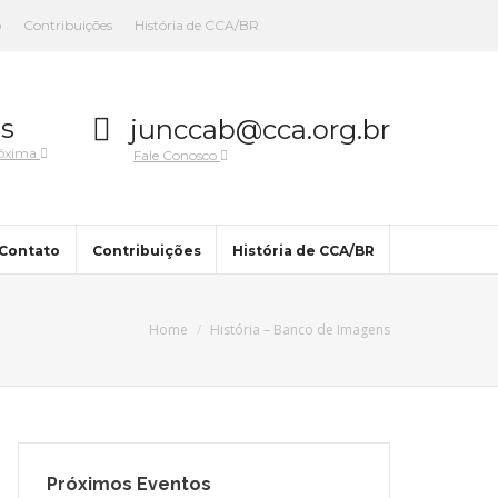
o
Contribuições
História de CCA/BR
s
junccab@cca.org.br
róxima
Fale Conosco
Contato
Contribuições
História de CCA/BR
Home
História – Banco de Imagens
Próximos Eventos