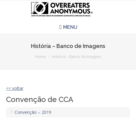
MENU
HOME
História – Banco de Imagens
You are here:
REUNIÕES
Home
História – Banco de Imagens
QUEM SOMOS
<< voltar
CCA É PRA VOCÊ?
Convenção de CCA
LITERATURA
Convenção – 2019
EVENTOS
PERGUNTAS E RESPOSTAS