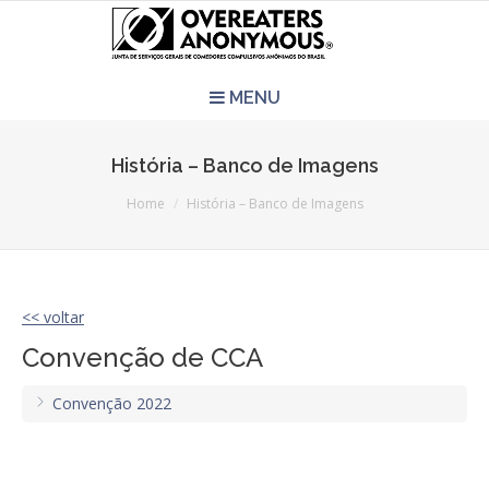
MENU
HOME
História – Banco de Imagens
You are here:
REUNIÕES
Home
História – Banco de Imagens
QUEM SOMOS
<< voltar
CCA É PRA VOCÊ?
Convenção de CCA
LITERATURA
Convenção 2022
EVENTOS
PERGUNTAS E RESPOSTAS