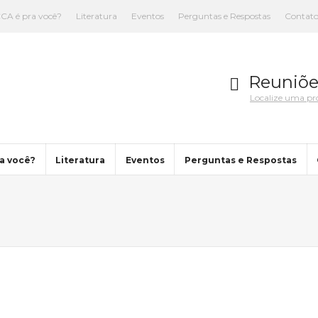
CA é pra você?
Literatura
Eventos
Perguntas e Respostas
Contat
Reuniõe
Localize uma p
a você?
Literatura
Eventos
Perguntas e Respostas
You are here: