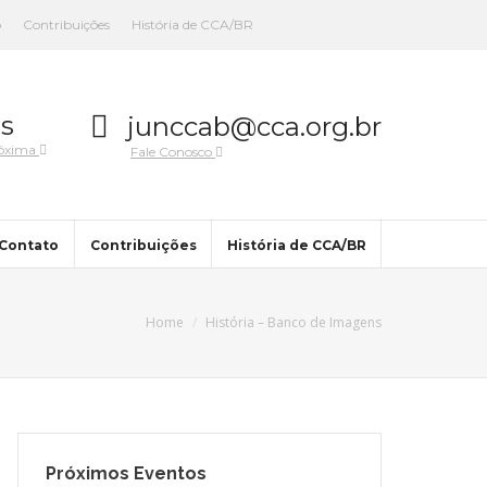
o
Contribuições
História de CCA/BR
s
junccab@cca.org.br
róxima
Fale Conosco
Contato
Contribuições
História de CCA/BR
Home
História – Banco de Imagens
Próximos Eventos