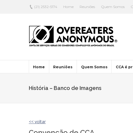
(21) 2532-5174
Home
Reuniões
Quem Somos
C
Home
Reuniões
Quem Somos
CCA é pr
História – Banco de Imagens
<< voltar
Convenção de CCA