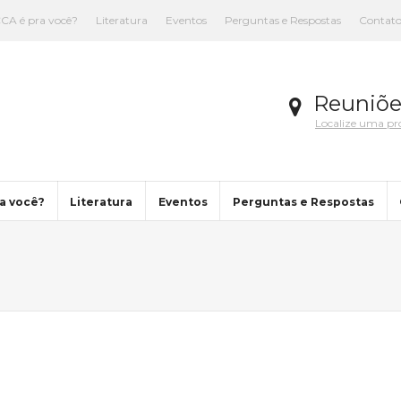
CA é pra você?
Literatura
Eventos
Perguntas e Respostas
Contat
Reuniõe
Localize uma p
a você?
Literatura
Eventos
Perguntas e Respostas
You are here: