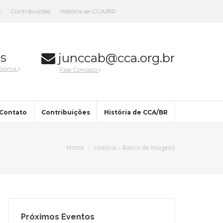
o
Contribuições
História de CCA/BR
s
junccab@cca.org.br
róxima
Fale Conosco
Contato
Contribuições
História de CCA/BR
Home
História – Banco de Imagens
Próximos Eventos