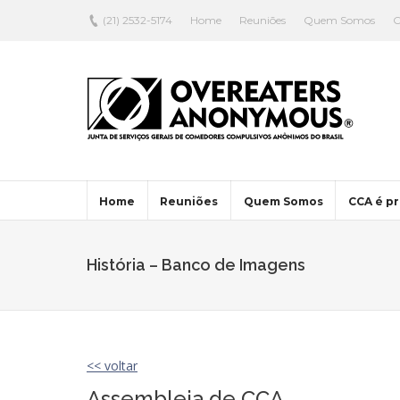
(21) 2532-5174
Home
Reuniões
Quem Somos
C
Home
Reuniões
Quem Somos
CCA é pr
História – Banco de Imagens
<< voltar
Assembleia de CCA