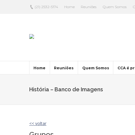
(21) 2532-5174
Home
Reuniões
Quem Somos
C
Home
Reuniões
Quem Somos
CCA é pr
História – Banco de Imagens
<< voltar
Grupos