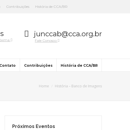
o
Contribuições
História de CCA/BR
s
junccab@cca.org.br
róxima
Fale Conosco
Contato
Contribuições
História de CCA/BR
Home
História – Banco de Imagens
Próximos Eventos