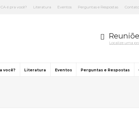
CA é pra você?
Literatura
Eventos
Perguntas e Respostas
Contat
Reuniõe
Localize uma p
a você?
Literatura
Eventos
Perguntas e Respostas
You are here: