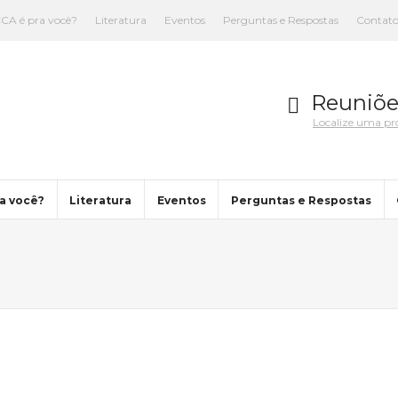
CA é pra você?
Literatura
Eventos
Perguntas e Respostas
Contat
Reuniõe
Localize uma p
a você?
Literatura
Eventos
Perguntas e Respostas
You are here: