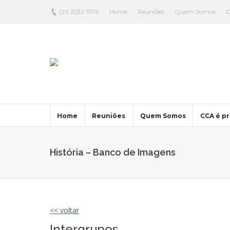
(21) 2532-5174
Home
Reuniões
Quem Somos
C
Home
Reuniões
Quem Somos
CCA é pr
História – Banco de Imagens
<< voltar
Intergrupos