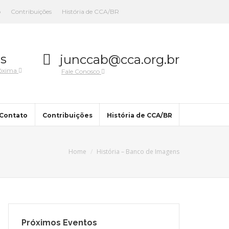
o
Contribuições
História de CCA/BR
s
junccab@cca.org.br
róxima
Fale Conosco
Contato
Contribuições
História de CCA/BR
Home
História – Banco de Imagens
Próximos Eventos