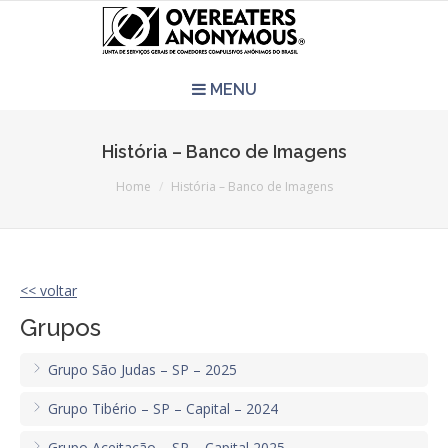
MENU
HOME
História – Banco de Imagens
You are here:
REUNIÕES
Home
História – Banco de Imagens
QUEM SOMOS
<< voltar
CCA É PRA VOCÊ?
Grupos
LITERATURA
Grupo São Judas – SP – 2025
EVENTOS
Grupo Tibério – SP – Capital – 2024
PERGUNTAS E RESPOSTAS
Grupo Aceitação – SP – Capital 2025