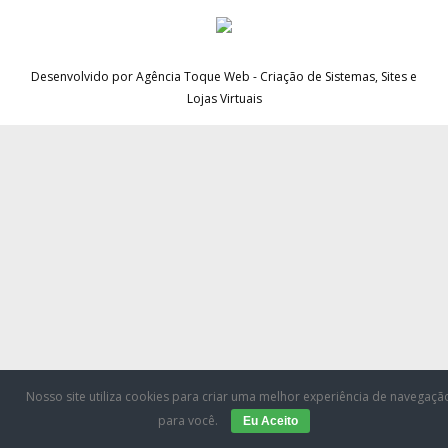
CONTATO
Desenvolvido por Agência Toque Web - Criação de Sistemas, Sites e
Lojas Virtuais
CONTRIBUIÇÕES
HISTÓRIA DE CCA/BR
Nosso site utiliza cookies para criar uma melhor experiência de navegaçã
para você.
Eu Aceito