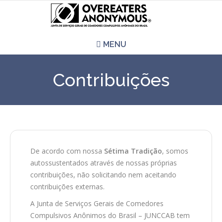
MENU
HOME
Contribuições
REUNIÕES
QUEM SOMOS
CCA É PRA VOCÊ?
De acordo com nossa
Sétima Tradição
, somos
autossustentados através de nossas próprias
LITERATURA
contribuições, não solicitando nem aceitando
contribuições externas.
EVENTOS
A Junta de Serviços Gerais de Comedores
Compulsivos Anônimos do Brasil – JUNCCAB tem
PERGUNTAS E RESPOSTAS