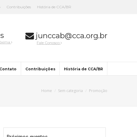
o
Contribuições
História de CCA/BR
s
junccab@cca.org.br
róxima
Fale Conosco
Contato
Contribuições
História de CCA/BR
Home
Sem categoria
Promoção
Próximos eventos