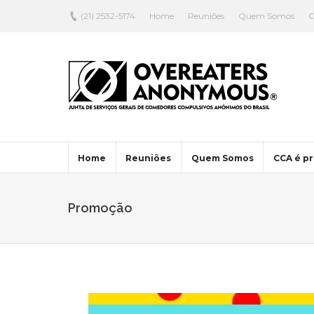
(21) 2532-5174
Home
Reuniões
Quem Somos
C
Home
Reuniões
Quem Somos
CCA é pr
Promoção
Y