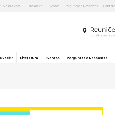
CA é pra você?
Literatura
Eventos
Perguntas e Respostas
Contat
Reuniõe
Localize uma p
a você?
Literatura
Eventos
Perguntas e Respostas
ou are here: