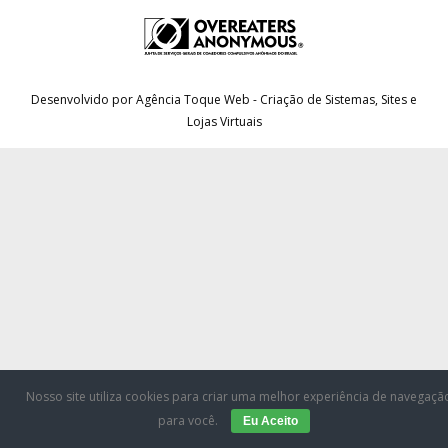
CONTATO
Desenvolvido por Agência Toque Web - Criação de Sistemas, Sites e
CONTRIBUIÇÕES
Lojas Virtuais
HISTÓRIA DE CCA/BR
Nosso site utiliza cookies para criar uma melhor experiência de navegaçã
para você.
Eu Aceito