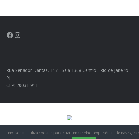
CONTATO
CONTRIBUIÇÕES
HISTÓRIA DE CCA/BR
Rua Senador Dantas, 117 - Sala 1308 Centro - Rio de Janeiro -
RJ
CEP: 20031-911
Nosso site utiliza cookies para criar uma melhor experiência de navegaçã
Desenvolvido por Agência Toque Web - Criação de Sistemas, Sites e