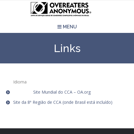
MENU
HOME
Links
REUNIÕES
QUEM SOMOS
Idioma
CCA É PRA VOCÊ?
Site Mundial do CCA – OA.org
Site da 8ª Região de CCA (onde Brasil está incluído)
LITERATURA
EVENTOS
PERGUNTAS E RESPOSTAS