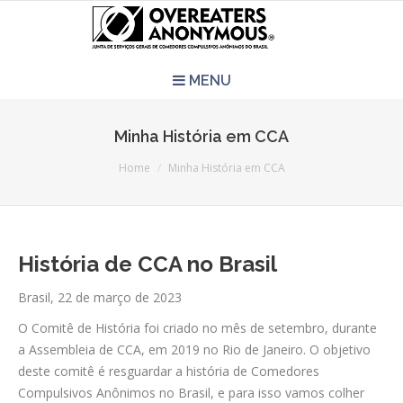
MENU
HOME
Minha História em CCA
You are here:
REUNIÕES
Home
Minha História em CCA
QUEM SOMOS
História de CCA no Brasil
CCA É PRA VOCÊ?
Brasil, 22 de março de 2023
LITERATURA
O Comitê de História foi criado no mês de setembro, durante
a Assembleia de CCA, em 2019 no Rio de Janeiro. O objetivo
EVENTOS
deste comitê é resguardar a história de Comedores
Compulsivos Anônimos no Brasil, e para isso vamos colher
PERGUNTAS E RESPOSTAS