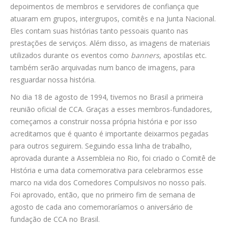
depoimentos de membros e servidores de confiança que
atuaram em grupos, intergrupos, comitês e na Junta Nacional.
CONTATO
Eles contam suas histórias tanto pessoais quanto nas
prestações de serviços. Além disso, as imagens de materiais
CONTRIBUIÇÕES
utilizados durante os eventos como
banners
, apostilas etc.
também serão arquivadas num banco de imagens, para
HISTÓRIA DE CCA/BR
resguardar nossa história.
No dia 18 de agosto de 1994, tivemos no Brasil a primeira
reunião oficial de CCA. Graças a esses membros-fundadores,
começamos a construir nossa própria história e por isso
acreditamos que é quanto é importante deixarmos pegadas
para outros seguirem. Seguindo essa linha de trabalho,
aprovada durante a Assembleia no Rio, foi criado o Comitê de
História e uma data comemorativa para celebrarmos esse
marco na vida dos Comedores Compulsivos no nosso país.
Foi aprovado, então, que no primeiro fim de semana de
agosto de cada ano comemoraríamos o aniversário de
fundação de CCA no Brasil.