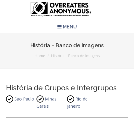
MENU
HOME
História – Banco de Imagens
You are here:
REUNIÕES
Home
História – Banco de Imagens
QUEM SOMOS
História de Grupos e Intergrupos
CCA É PRA VOCÊ?
Sao Paulo
Minas
Rio de
LITERATURA
Gerais
Janeiro
EVENTOS
PERGUNTAS E RESPOSTAS