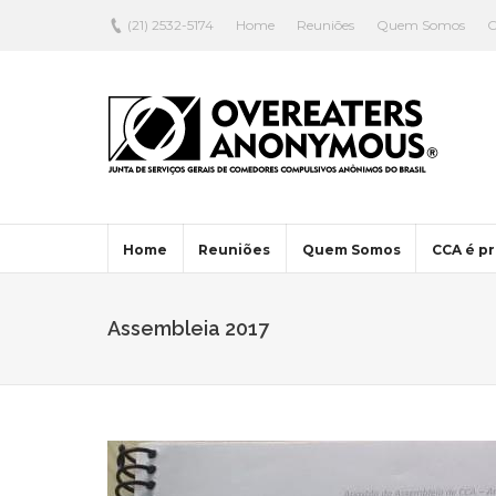
(21) 2532-5174
Home
Reuniões
Quem Somos
C
Home
Reuniões
Quem Somos
CCA é pr
Assembleia 2017