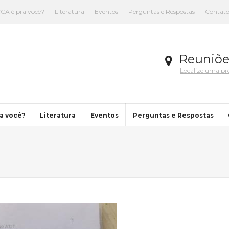
CA é pra você?
Literatura
Eventos
Perguntas e Respostas
Contat
Reuniõe
Localize uma p
a você?
Literatura
Eventos
Perguntas e Respostas
You are here: