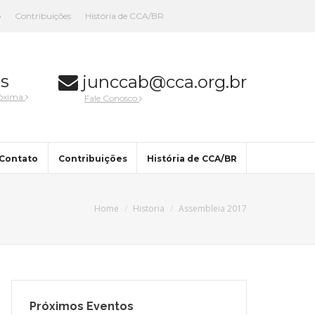
o
Contribuições
História de CCA/BR
s
junccab@cca.org.br
róxima
Fale Conosco
Contato
Contribuições
História de CCA/BR
Home
Historia
Assembleia 2017
Próximos Eventos