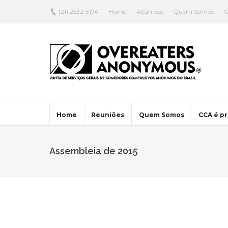
(21) 2532-5174
Home
Reuniões
Quem Somos
C
Home
Reuniões
Quem Somos
CCA é pr
Assembleia de 2015