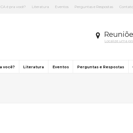
CA é pra você?
Literatura
Eventos
Perguntas e Respostas
Contat
Reuniõe
Localize uma p
a você?
Literatura
Eventos
Perguntas e Respostas
You are here: