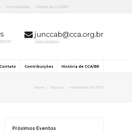
o
Contribuições
História de CCA/BR
s
junccab@cca.org.br
róxima
Fale Conosco
Contato
Contribuições
História de CCA/BR
Home
Historia
Assembleia de 2015
Próximos Eventos