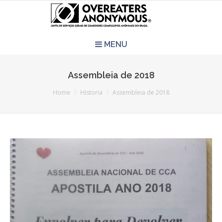
MENU
HOME
Assembleia de 2018
You are here:
REUNIÕES
Home
Historia
Assembleia de 2018
QUEM SOMOS
CCA É PRA VOCÊ?
LITERATURA
EVENTOS
PERGUNTAS E RESPOSTAS