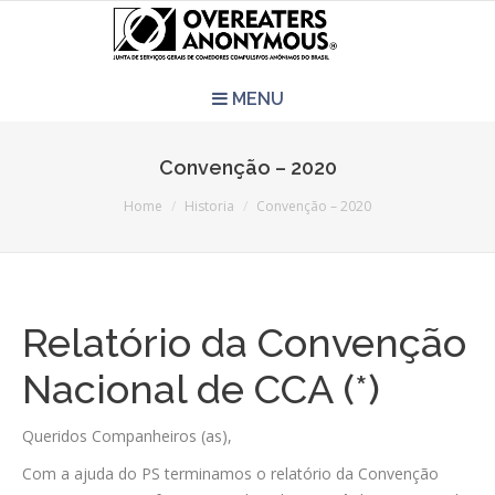
MENU
HOME
Convenção – 2020
You are here:
REUNIÕES
Home
Historia
Convenção – 2020
QUEM SOMOS
CCA É PRA VOCÊ?
Relatório da Convenção
Nacional de CCA (*)
LITERATURA
Queridos Companheiros (as),
EVENTOS
Com a ajuda do PS terminamos o relatório da Convenção
PERGUNTAS E RESPOSTAS