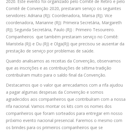
2020. Este evento foi organizado pelo Comitê de Retiro e pelo
Comitê de Convenção 2020, prestaram serviço os seguintes
CONTATO
servidores: Adriana (RJ): Coordenadora, Marisa (RJ): Vice
coordenadora, Marianne (RJ): Primeira Secretária, Margareth
(RJ); Segunda Secretária, Paulo (RJ) : Primeiro Tesoureiro.
CONTRIBUIÇÕES
Companheiros que também prestaram serviço no Comitê:
Maristela (RJ) e Du (RJ) e Olga(RJ) que precisou se ausentar da
HISTÓRIA DE CCA/BR
prestação de serviço por problemas de saúde.
Quando analisamos as receitas da Convenção, observamos
que as inscrições e as contribuições de sétima tradição
contribuíram muito para o saldo final da Convenção.
Destacamos que o valor que arrecadamos com a rifa ajudou
a pagar algumas despesas da Convenção e somos
agradecidos aos companheiros que contribuíram com a nossa
rifa nacional. Vamos montar os kits com os nomes dos
companheiros que foram sorteados para entregar em nosso
próximo evento nacional presencial. Faremos o mesmo com
os brindes para os primeiros companheiros que se