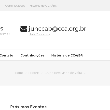
o
Contribuições
História de CCA/BR
s
junccab@cca.org.br
róxima
Fale Conosco
Contato
Contribuições
História de CCA/BR
Home
Historia
Grupo Bem-vindo de Volta –…
Próximos Eventos