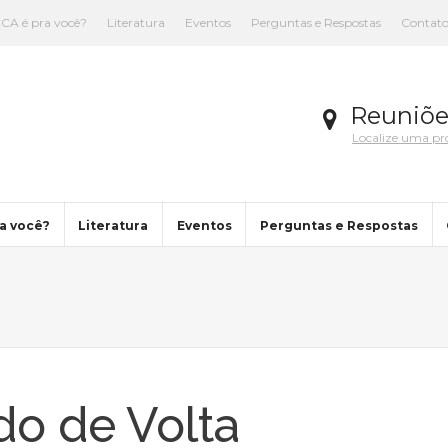
CA é pra você?
Literatura
Eventos
Perguntas e Respostas
Contat
Reuniõe
Localize uma p
a você?
Literatura
Eventos
Perguntas e Respostas
You are here:
o de Volta