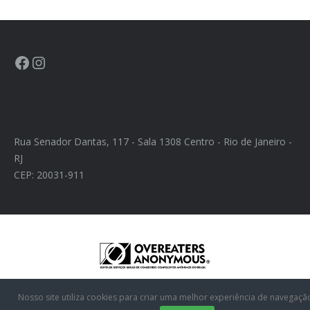
Rua Senador Dantas, 117 - Sala 1308 Centro - Rio de Janeiro -
RJ
CEP: 20031-911
Nosso site utiliza cookies para criar uma melhor experiência de navegaçã
Desenvolvido por Agência Toque Web - Criação de Sistemas, Sites e