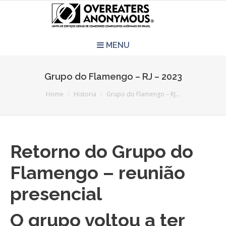
MENU
HOME
Grupo do Flamengo – RJ – 2023
You are here:
REUNIÕES
Home
Historia
Grupo do Flamengo – RJ…
QUEM SOMOS
Retorno do Grupo do
CCA É PRA VOCÊ?
Flamengo – reunião
LITERATURA
presencial
EVENTOS
O grupo voltou a ter
PERGUNTAS E RESPOSTAS