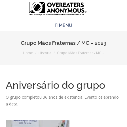
MENU
HOME
Grupo Mãos Fraternas / MG – 2023
You are here:
REUNIÕES
Home
Historia
Grupo Mãos Fraternas / MG…
QUEM SOMOS
Aniversário do grupo
CCA É PRA VOCÊ?
O grupo completou 36 anos de existência. Evento celebrando
LITERATURA
a data.
EVENTOS
PERGUNTAS E RESPOSTAS