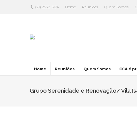
(21) 2532-5174
Home
Reuniões
Quem Somos
C
Home
Reuniões
Quem Somos
CCA é pr
Grupo Serenidade e Renovação/ Vila Isa