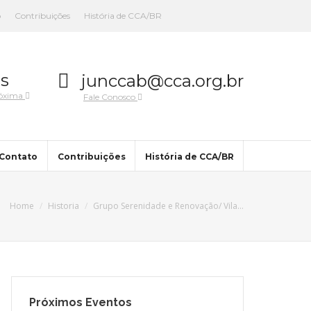
o
Contribuições
História de CCA/BR
s
junccab@cca.org.br
róxima
Fale Conosco
Contato
Contribuições
História de CCA/BR
Home
Historia
Grupo Serenidade e Renovação/ Vila…
Próximos Eventos