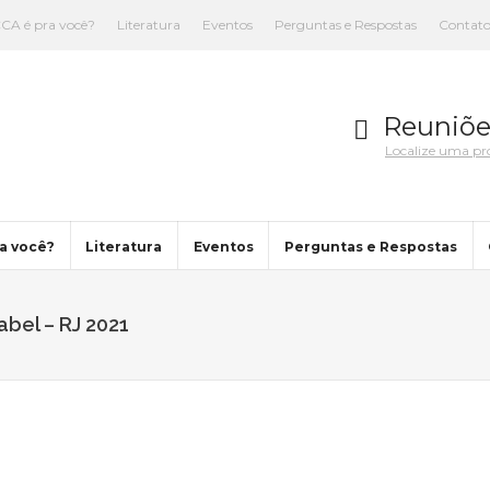
CA é pra você?
Literatura
Eventos
Perguntas e Respostas
Contat
Reuniõe
Localize uma p
a você?
Literatura
Eventos
Perguntas e Respostas
bel – RJ 2021
You are here: