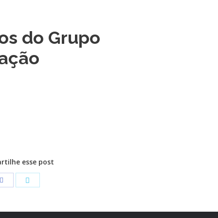
nos do Grupo
vação
tilhe esse post