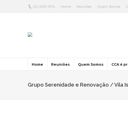
(21) 2532-5174
Home
Reuniões
Quem Somos
C
Home
Reuniões
Quem Somos
CCA é pr
Grupo Serenidade e Renovação / Vila Is