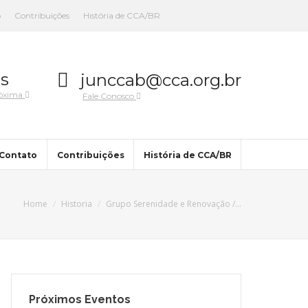
o
Contribuições
História de CCA/BR
s
junccab@cca.org.br
róxima
Fale Conosco
Contato
Contribuições
História de CCA/BR
Home
Historia
Grupo Serenidade e Renovação /…
Próximos Eventos