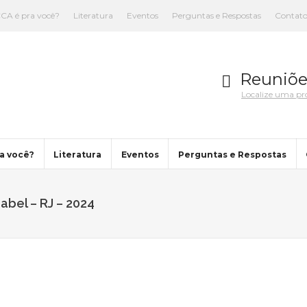
CA é pra você?
Literatura
Eventos
Perguntas e Respostas
Contat
Reuniõe
Localize uma p
a você?
Literatura
Eventos
Perguntas e Respostas
abel – RJ – 2024
You are here: