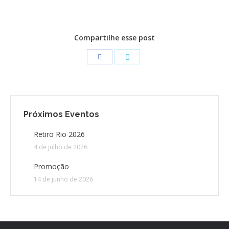
CONTATO
Compartilhe esse post
CONTRIBUIÇÕES
HISTÓRIA DE CCA/BR
Próximos Eventos
Retiro Rio 2026
4 de julho de 2026
Promoção
14 de junho de 2026