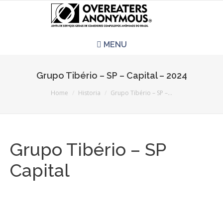
MENU
HOME
Grupo Tibério – SP – Capital – 2024
You are here:
REUNIÕES
Home
Historia
Grupo Tibério – SP –…
QUEM SOMOS
Grupo Tibério – SP
CCA É PRA VOCÊ?
Capital
LITERATURA
EVENTOS
PERGUNTAS E RESPOSTAS