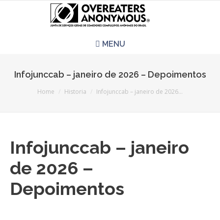
MENU
HOME
Infojunccab – janeiro de 2026 – Depoimentos
You are here:
REUNIÕES
Home
Historia
Infojunccab – janeiro de 2026…
QUEM SOMOS
Infojunccab – janeiro
CCA É PRA VOCÊ?
de 2026 –
LITERATURA
Depoimentos
EVENTOS
PERGUNTAS E RESPOSTAS