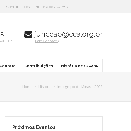
o
Contribuições
História de CCA/BR
s
junccab@cca.org.br
róxima
Fale Conosco
Contato
Contribuições
História de CCA/BR
Home
Historia
Intergrupo de Minas – 2023
Próximos Eventos