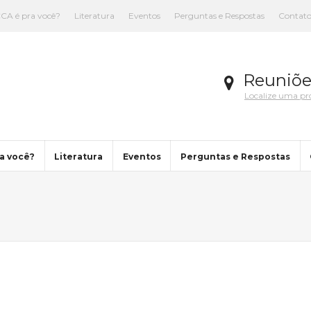
CA é pra você?
Literatura
Eventos
Perguntas e Respostas
Contat
Reuniõe
Localize uma p
a você?
Literatura
Eventos
Perguntas e Respostas
You are here: