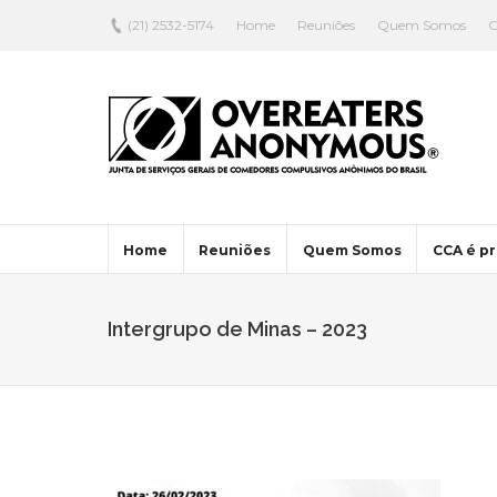
(21) 2532-5174
Home
Reuniões
Quem Somos
C
Home
Reuniões
Quem Somos
CCA é pr
Intergrupo de Minas – 2023