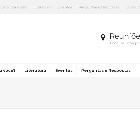
CA é pra você?
Literatura
Eventos
Perguntas e Respostas
Contat
Reuniõe
Localize uma p
a você?
Literatura
Eventos
Perguntas e Respostas
You are here: