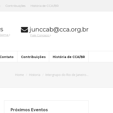
o
Contribuições
História de CCA/BR
s
junccab@cca.org.br
róxima
Fale Conosco
Contato
Contribuições
História de CCA/BR
Home
Historia
Intergrupo do Rio de Janeiro…
Próximos Eventos