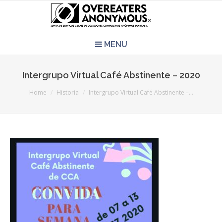
MENU
HOME
Intergrupo Virtual Café Abstinente – 2020
You are here:
REUNIÕES
Home
Historia
Intergrupo Virtual Café Abstinente –…
QUEM SOMOS
CCA É PRA VOCÊ?
LITERATURA
EVENTOS
PERGUNTAS E RESPOSTAS