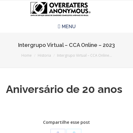
MENU
HOME
Intergrupo Virtual – CCA Online – 2023
You are here:
REUNIÕES
Home
Historia
Intergrupo Virtual – CCA Online…
QUEM SOMOS
Aniversário de 20 anos
CCA É PRA VOCÊ?
LITERATURA
EVENTOS
Compartilhe esse post
PERGUNTAS E RESPOSTAS