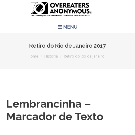
MENU
HOME
Retiro do Rio de Janeiro 2017
You are here:
REUNIÕES
Home
Historia
Retiro do Rio de Janeiro…
QUEM SOMOS
CCA É PRA VOCÊ?
Lembrancinha –
LITERATURA
Marcador de Texto
EVENTOS
PERGUNTAS E RESPOSTAS