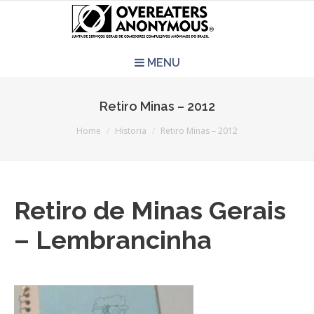
MENU
HOME
Retiro Minas – 2012
You are here:
REUNIÕES
Home
Historia
Retiro Minas – 2012
QUEM SOMOS
Retiro de Minas Gerais
CCA É PRA VOCÊ?
– Lembrancinha
LITERATURA
EVENTOS
PERGUNTAS E RESPOSTAS