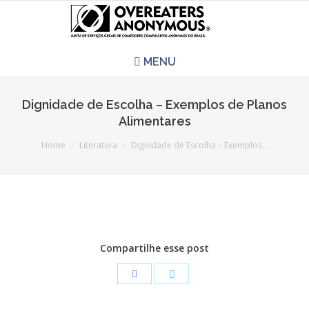
MENU
HOME
Dignidade de Escolha – Exemplos de Planos
Alimentares
REUNIÕES
You are here:
Home
Literatura
Dignidade de Escolha – Exemplos…
QUEM SOMOS
CCA É PRA VOCÊ?
LITERATURA
Compartilhe esse post
EVENTOS
PERGUNTAS E RESPOSTAS