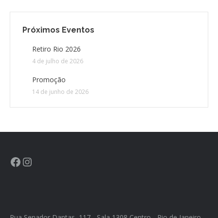
CONTATO
Próximos Eventos
Retiro Rio 2026
CONTRIBUIÇÕES
4 de julho de 2026
HISTÓRIA DE CCA/BR
Promoção
14 de junho de 2026
Rua Senador Dantas, 117 - Sala 1308 Centro - Rio de Janeiro -