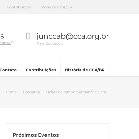
o
Contribuições
História de CCA/BR
s
junccab@cca.org.br
róxima
Fale Conosco
Contato
Contribuições
História de CCA/BR
Home
Literatura
Fichas de tempo permanência em…
Próximos Eventos