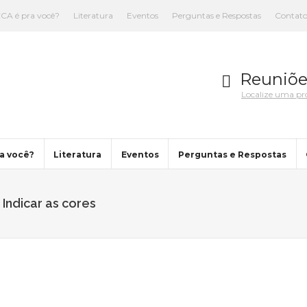
CA é pra você?
Literatura
Eventos
Perguntas e Respostas
Contat
Reuniõe
Localize uma p
a você?
Literatura
Eventos
Perguntas e Respostas
Indicar as cores
You are here: