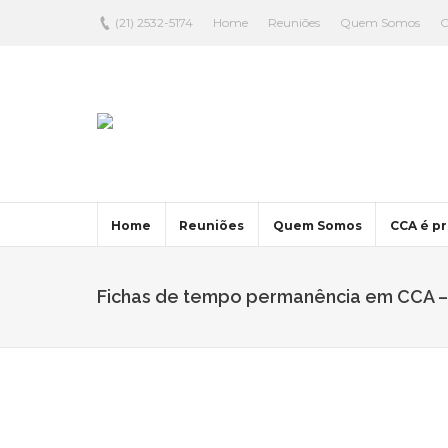
(21) 2532-5174
Home
Reuniões
Quem Somos
C
Home
Reuniões
Quem Somos
CCA é pr
Fichas de tempo permanência em CCA – 