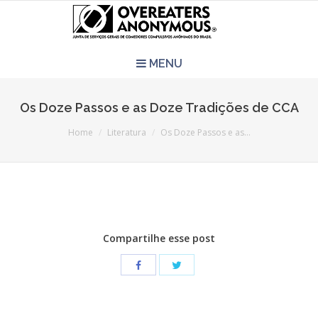
MENU
HOME
Os Doze Passos e as Doze Tradições de CCA
You are here:
REUNIÕES
Home
Literatura
Os Doze Passos e as…
QUEM SOMOS
CCA É PRA VOCÊ?
Compartilhe esse post
LITERATURA
EVENTOS
PERGUNTAS E RESPOSTAS