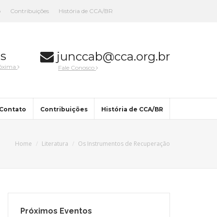
o
Contribuições
História de CCA/BR
s
junccab@cca.org.br
róxima
Fale Conosco
Contato
Contribuições
História de CCA/BR
Home
Literatura
Os Instrumentos de Recuperação
Próximos Eventos