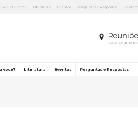
CA é pra você?
Literatura
Eventos
Perguntas e Respostas
Contat
Reuniõe
Localize uma p
a você?
Literatura
Eventos
Perguntas e Respostas
You are here: