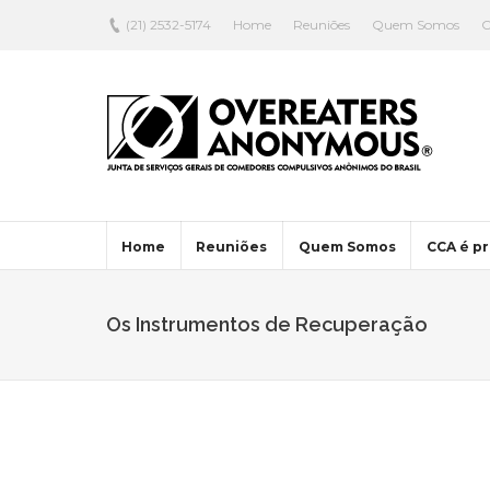
(21) 2532-5174
Home
Reuniões
Quem Somos
C
Home
Reuniões
Quem Somos
CCA é pr
Os Instrumentos de Recuperação