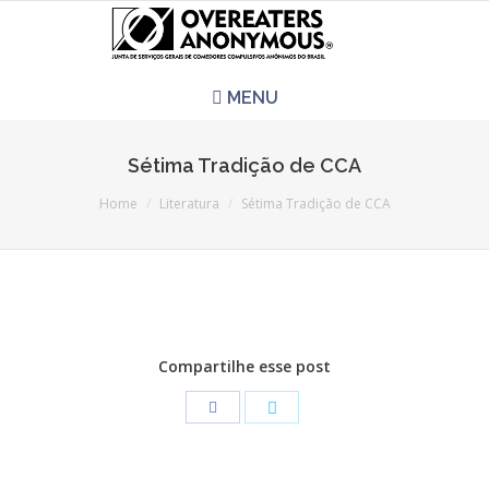
MENU
HOME
Sétima Tradição de CCA
You are here:
REUNIÕES
Home
Literatura
Sétima Tradição de CCA
QUEM SOMOS
CCA É PRA VOCÊ?
Compartilhe esse post
LITERATURA
EVENTOS
PERGUNTAS E RESPOSTAS