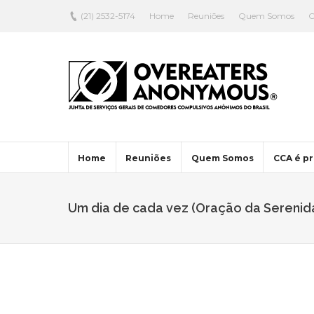
(21) 2532-5174
Home
Reuniões
Quem Somos
C
Home
Reuniões
Quem Somos
CCA é pr
Um dia de cada vez (Oração da Serenid