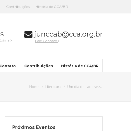
o
Contribuições
História de CCA/BR
s
junccab@cca.org.br
róxima
Fale Conosco
Contato
Contribuições
História de CCA/BR
Home
Literatura
Um dia de cada vez…
Próximos Eventos