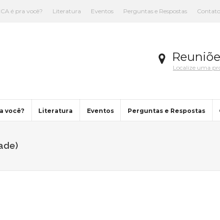
CA é pra você?
Literatura
Eventos
Perguntas e Respostas
Contat
Reuniõe
Localize uma p
a você?
Literatura
Eventos
Perguntas e Respostas
ade)
You are here: