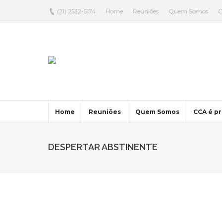
(21) 2532-5174
Home
Reuniões
Quem Somos
C
Home
Reuniões
Quem Somos
CCA é pr
DESPERTAR ABSTINENTE