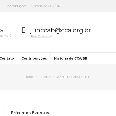
o
Contribuições
História de CCA/BR
s
junccab@cca.org.br
róxima
Fale Conosco
Contato
Contribuições
História de CCA/BR
Home
Reunião
DESPERTAR ABSTINENTE
Próximos Eventos