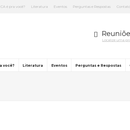
CA é pra você?
Literatura
Eventos
Perguntas e Respostas
Contat
Reuniõe
Localize uma p
a você?
Literatura
Eventos
Perguntas e Respostas
You are here: