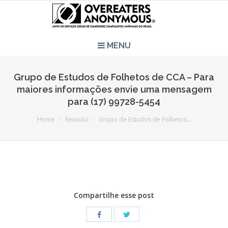
MENU
HOME
Grupo de Estudos de Folhetos de CCA – Para
maiores informações envie uma mensagem
REUNIÕES
para (17) 99728-5454
You are here:
Home
Reunião
Grupo de Estudos de Folhetos…
QUEM SOMOS
CCA É PRA VOCÊ?
LITERATURA
Compartilhe esse post
EVENTOS
PERGUNTAS E RESPOSTAS