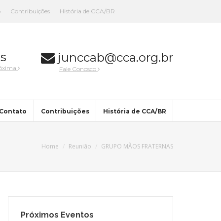
o
Contribuições
História de CCA/BR
s
junccab@cca.org.br
róxima
Fale Conosco
Contato
Contribuições
História de CCA/BR
Home
Reunião
GRUPO MÃOS FRATERNAS
Próximos Eventos