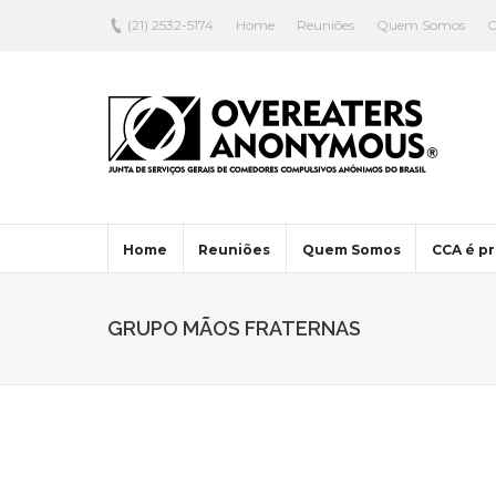
(21) 2532-5174
Home
Reuniões
Quem Somos
C
Home
Reuniões
Quem Somos
CCA é pr
GRUPO MÃOS FRATERNAS