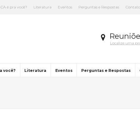
CA é pra você?
Literatura
Eventos
Perguntas e Respostas
Contat
Reuniõe
Localize uma p
a você?
Literatura
Eventos
Perguntas e Respostas
You are here: