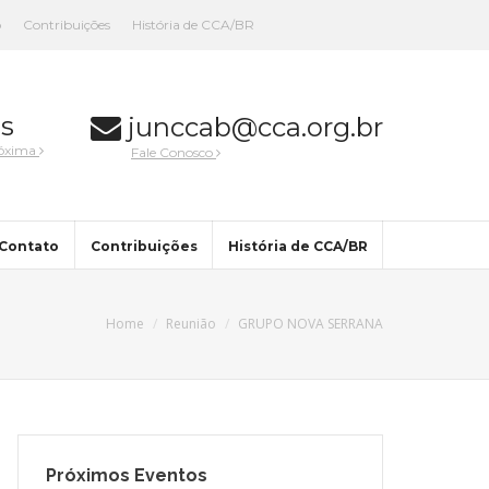
o
Contribuições
História de CCA/BR
s
junccab@cca.org.br
róxima
Fale Conosco
Contato
Contribuições
História de CCA/BR
Home
Reunião
GRUPO NOVA SERRANA
Próximos Eventos