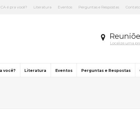
CA é pra você?
Literatura
Eventos
Perguntas e Respostas
Contat
Reuniõe
Localize uma p
a você?
Literatura
Eventos
Perguntas e Respostas
You are here: