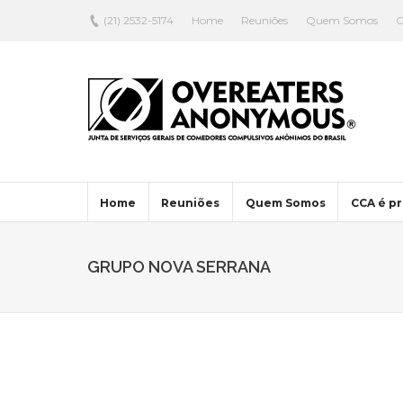
(21) 2532-5174
Home
Reuniões
Quem Somos
C
Home
Reuniões
Quem Somos
CCA é pr
GRUPO NOVA SERRANA