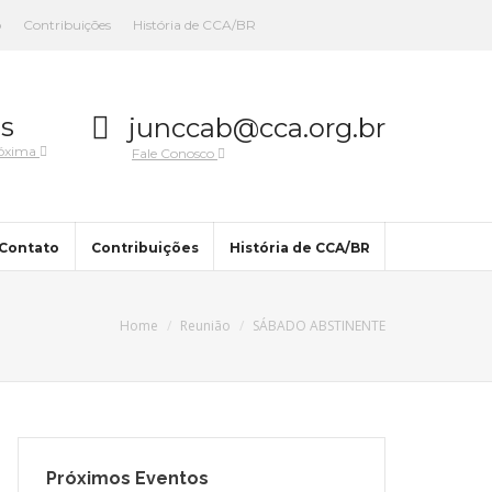
o
Contribuições
História de CCA/BR
s
junccab@cca.org.br
róxima
Fale Conosco
Contato
Contribuições
História de CCA/BR
Home
Reunião
SÁBADO ABSTINENTE
Próximos Eventos