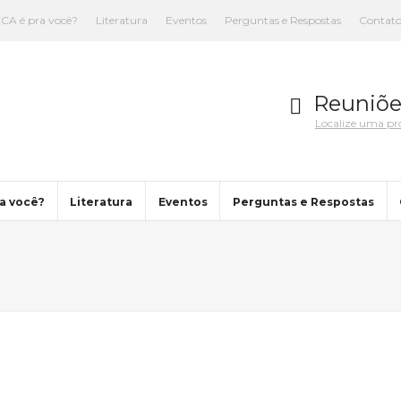
CA é pra você?
Literatura
Eventos
Perguntas e Respostas
Contat
Reuniõe
Localize uma p
a você?
Literatura
Eventos
Perguntas e Respostas
You are here: