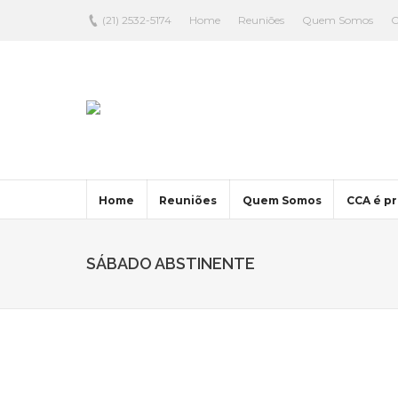
(21) 2532-5174
Home
Reuniões
Quem Somos
C
Home
Reuniões
Quem Somos
CCA é pr
SÁBADO ABSTINENTE