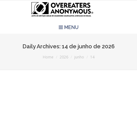
MENU
HOME
Daily Archives:
14 de junho de 2026
You are here:
REUNIÕES
Home
2026
junho
14
QUEM SOMOS
CCA É PRA VOCÊ?
LITERATURA
EVENTOS
PERGUNTAS E RESPOSTAS